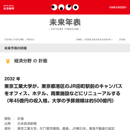
TOTAL FUTURE :
17033
TIME :
2026.08.08 04:54:10 >
2150
未来予測の詳細
経済分野
計画
の
2032 年
東京工業大学が、東京都港区のJR田町駅前のキャンパス
をオフィス、ホテル、商業施設などにリニューアルする
（年45億円の収入増。大学の予算規模は約500億円）
類型 ：
計画
出典 ：
日本経済新聞
資料 ：
東京工業大学、NTT都市開発、鹿島、JR東日本、東急不動産の協定