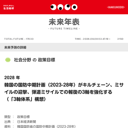
TOTAL FUTURE :
17033
TIME :
2026.08.08 02:47:19 >
2150
未来予測の詳細
社会分野
政策目標
の
2028 年
韓国の国防中期計画（2023-28年）がキルチェーン、ミサ
イルの迎撃、弾道ミサイルでの報復の3軸を強化する
（「3軸体系」構想）
類型 ：
政策目標
出典 ：
日本経済新聞
資料 ：
韓国国防省の国防中期計画（2023-28年）