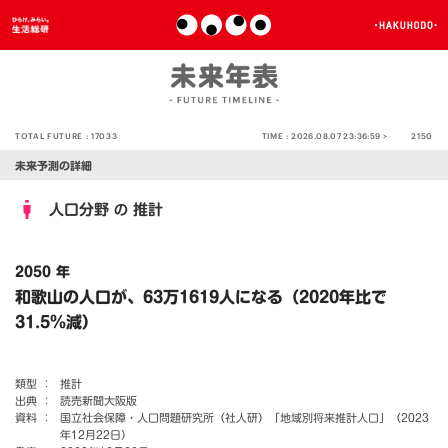
TOTAL FUTURE :
17033
TIME :
2026.08.07 23:36:59 >
2150
未来予測の詳細
人口分野
推計
の
2050 年
和歌山の人口が、63万1619人になる（2020年比で
31.5％減）
類型 ：
推計
出典 ：
読売新聞大阪版
資料 ：
国立社会保障・人口問題研究所（社人研）「地域別将来推計人口」（2023
年12月22日）