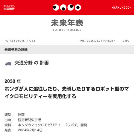
TOTAL FUTURE :
17033
TIME :
2026.08.07 14:45:35 >
2150
未来予測の詳細
交通分野
計画
の
2030 年
ホンダが人に追従したり、先導したりするロボット型のマ
イクロモビリティーを実用化する
類型 ：
計画
出典 ：
読売新聞東京版
資料 ：
ホンダのマイクロモビリティー「ワポチ」開発
発表 ：
2024年2月14日