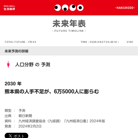
TOTAL FUTURE :
17033
TIME :
2026.08.07 20:45:13 >
2150
未来予測の詳細
人口分野
予測
の
2030 年
熊本県の人手不足が、6万5000人に膨らむ
類型 ：
予測
出典 ：
朝日新聞
資料 ：
九州経済調査協会（九経調）「九州経済白書」2024年版
発表 ：
2024年2月2日