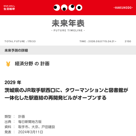
TOTAL FUTURE :
17033
TIME :
2026.08.07 15:24:21 >
2150
未来予測の詳細
経済分野
計画
の
2029 年
茨城県のJR取手駅西口に、タワーマンションと図書館が
一体化した駅直結の再開発ビルがオープンする
類型 ：
計画
出典 ：
毎日新聞地方版
資料 ：
取手市、大京、戸田建設
発表 ：
2024年3月11日