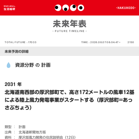
TOTAL FUTURE :
17033
TIME :
2026.08.07 08:04:47 >
2150
未来予測の詳細
資源分野
計画
の
2031 年
北海道南西部の厚沢部町で、高さ172メートルの風車12基
による陸上風力発電事業がスタートする（厚沢部町=あっ
さぶちょう）
類型 ：
計画
出典 ：
北海道新聞地方版
資料 ：
厚沢部風力開発の住民説明会（12日）