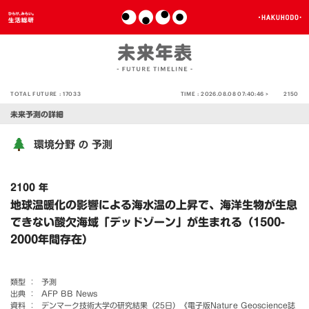
TOTAL FUTURE :
17033
TIME :
2026.08.08 07:40:46 >
2150
未来予測の詳細
環境分野
予測
の
2100 年
地球温暖化の影響による海水温の上昇で、海洋生物が生息
できない酸欠海域「デッドゾーン」が生まれる（1500-
2000年間存在）
類型 ：
予測
出典 ：
AFP BB News
資料 ：
デンマーク技術大学の研究結果（25日）《電子版Nature Geoscience誌