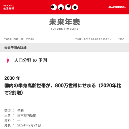
TOTAL FUTURE :
17033
TIME :
2026.08.07 22:16:22 >
2150
未来予測の詳細
人口分野
予測
の
2030 年
国内の単身高齢世帯が、800万世帯にせまる（2020年比
で2割増）
類型 ：
予測
出典 ：
日本経済新聞
資料 ：
―
発表 ：
2024年2月21日