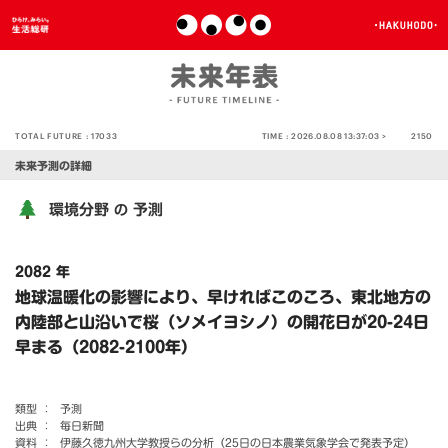
TOTAL FUTURE :
17033
TIME :
2026.08.08 13:37:03 >
2150
未来予測の詳細
環境分野
予測
の
2082 年
地球温暖化の影響により、早ければこのころ、東北地方の
内陸部と山沿いで桜（ソメイヨシノ）の開花日が20-24日
早まる（2082-2100年）
類型 ：
予測
出典 ：
毎日新聞
資料 ：
伊藤久徳九州大学教授らの分析（25日の日本農業気象学会で発表予定）