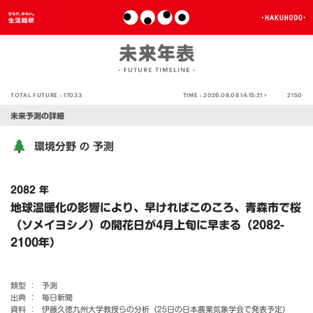
TOTAL FUTURE :
17033
TIME :
2026.08.08 14:15:21 >
2150
未来予測の詳細
環境分野
予測
の
2082 年
地球温暖化の影響により、早ければこのころ、青森市で桜
（ソメイヨシノ）の開花日が4月上旬に早まる（2082-
2100年）
類型 ：
予測
出典 ：
毎日新聞
資料 ：
伊藤久徳九州大学教授らの分析（25日の日本農業気象学会で発表予定）