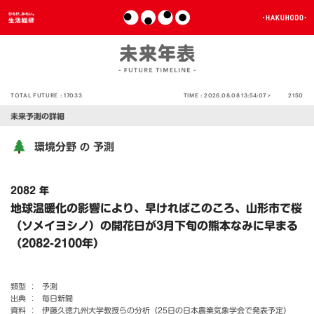
TOTAL FUTURE :
17033
TIME :
2026.08.08 13:54:07 >
2150
未来予測の詳細
環境分野
予測
の
2082 年
地球温暖化の影響により、早ければこのころ、山形市で桜
（ソメイヨシノ）の開花日が3月下旬の熊本なみに早まる
（2082-2100年）
類型 ：
予測
出典 ：
毎日新聞
資料 ：
伊藤久徳九州大学教授らの分析（25日の日本農業気象学会で発表予定）