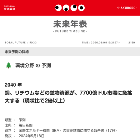
TOTAL FUTURE :
17033
TIME :
2026.08.09 12:21:27 >
2150
未来予測の詳細
環境分野
予測
の
2040 年
銅、リチウムなどの鉱物資源が、7700億ドル市場に急拡
大する（現状比で2倍以上）
類型 ：
予測
出典 ：
毎日新聞
資料 ：
国際エネルギー機関（IEA）の重要鉱物に関する報告書（17日）
発表 ：
2024年5月18日