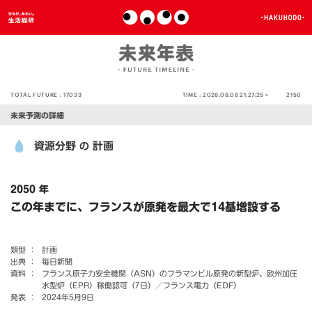
TOTAL FUTURE :
17033
TIME :
2026.08.08 21:27:25 >
2150
未来予測の詳細
資源分野
計画
の
2050 年
この年までに、フランスが原発を最大で14基増設する
類型 ：
計画
出典 ：
毎日新聞
資料 ：
フランス原子力安全機関（ASN）のフラマンビル原発の新型炉、欧州加圧
水型炉（EPR）稼働認可（7日）／フランス電力（EDF）
発表 ：
2024年5月9日