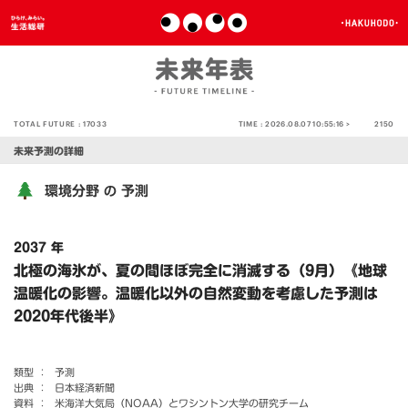
TOTAL FUTURE :
17033
TIME :
2026.08.07 10:55:16 >
2150
未来予測の詳細
環境分野
予測
の
2037 年
北極の海氷が、夏の間ほぼ完全に消滅する（9月）《地球
温暖化の影響。温暖化以外の自然変動を考慮した予測は
2020年代後半》
類型 ：
予測
出典 ：
日本経済新聞
資料 ：
米海洋大気局（NOAA）とワシントン大学の研究チーム