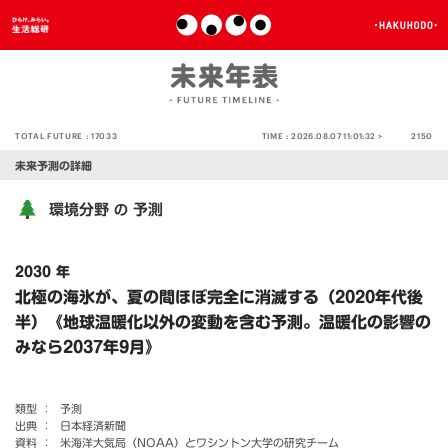
TOTAL FUTURE :
17033
TIME :
2026.08.07 11:01:32 >
2150
未来予測の詳細
環境分野
予測
の
2030 年
北極の海氷が、夏の間ほぼ完全に消滅する（2020年代後
半）《地球温暖化以外の変動を含む予測。温暖化の影響の
みなら2037年9月》
類型 ：
予測
出典 ：
日本経済新聞
資料 ：
米海洋大気局（NOAA）とワシントン大学の研究チーム