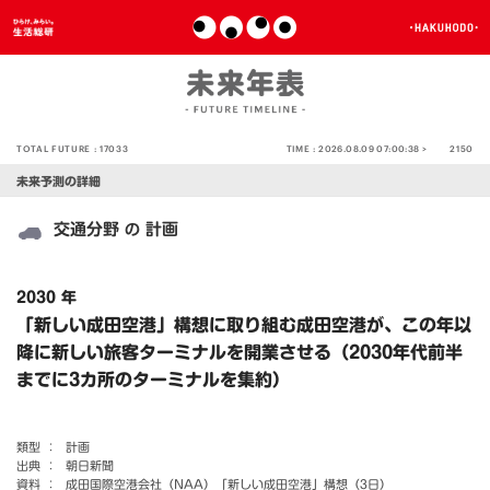
TOTAL FUTURE :
17033
TIME :
2026.08.09 07:00:38 >
2150
未来予測の詳細
交通分野
計画
の
2030 年
「新しい成田空港」構想に取り組む成田空港が、この年以
降に新しい旅客ターミナルを開業させる（2030年代前半
までに3カ所のターミナルを集約）
類型 ：
計画
出典 ：
朝日新聞
資料 ：
成田国際空港会社（NAA）「新しい成田空港」構想（3日）