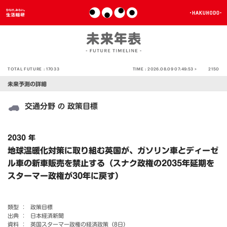
TOTAL FUTURE :
17033
TIME :
2026.08.09 07:49:53 >
2150
未来予測の詳細
交通分野
政策目標
の
2030 年
地球温暖化対策に取り組む英国が、ガソリン車とディーゼ
ル車の新車販売を禁止する（スナク政権の2035年延期を
スターマー政権が30年に戻す）
類型 ：
政策目標
出典 ：
日本経済新聞
資料 ：
英国スターマー政権の経済政策（8日）