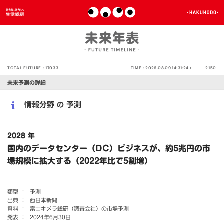
TOTAL FUTURE :
17033
TIME :
2026.08.09 14:31:24 >
2150
未来予測の詳細
情報分野
予測
の
2028 年
国内のデータセンター（DC）ビジネスが、約5兆円の市
場規模に拡大する（2022年比で5割増）
類型 ：
予測
出典 ：
西日本新聞
資料 ：
富士キメラ総研（調査会社）の市場予測
発表 ：
2024年6月30日