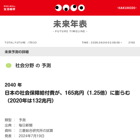
TOTAL FUTURE :
17033
TIME :
2026.08.06 02:08:56 >
2150
未来予測の詳細
社会分野
予測
の
2040 年
日本の社会保障給付費が、165兆円（1.25倍）に膨らむ
（2020年は132兆円）
類型 ：
予測
出典 ：
毎日新聞
資料 ：
三菱総合研究所の試算
発表 ：
2024年7月19日