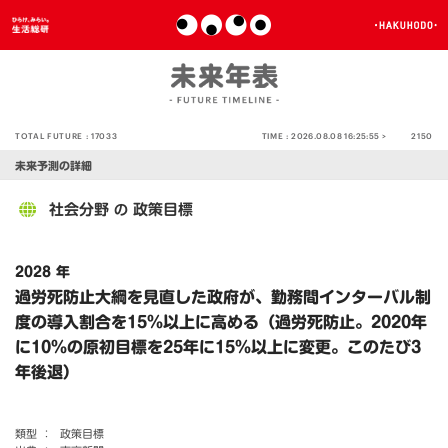
TOTAL FUTURE :
17033
TIME :
2026.08.08 16:25:55 >
2150
未来予測の詳細
社会分野
政策目標
の
2028 年
過労死防止大綱を見直した政府が、勤務間インターバル制
度の導入割合を15％以上に高める（過労死防止。2020年
に10％の原初目標を25年に15％以上に変更。このたび3
年後退）
類型 ：
政策目標