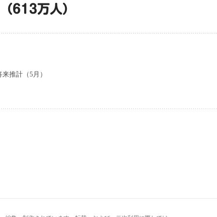
る（613万人）
将来推計（5月）