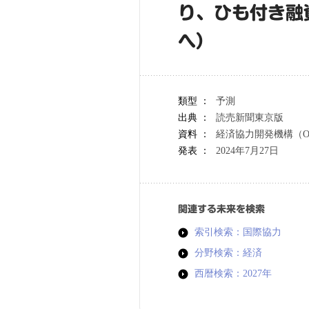
り、ひも付き融
へ）
類型 ：
予測
出典 ：
読売新聞東京版
資料 ：
経済協力開発機構（O
発表 ：
2024年7月27日
関連する未来を検索
索引検索：国際協力
分野検索：経済
西暦検索：2027年