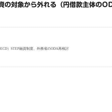
資の対象から外れる（円借款主体のO
ECD）STEP融資制度、外務省のODA再検討