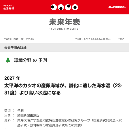
TOTAL FUTURE :
17033
TIME :
2026.08.08 14:31:29 >
2150
未来予測の詳細
環境分野
予測
の
2027 年
太平洋のカツオの産卵海域が、孵化に適した海水温（23-
31度）より高い水温になる
類型 ：
予測
出典 ：
読売新聞東京版
資料 ：
東海大海洋学部藤岡紘特任准教授らの研究グループ（国立研究開発法人水
産研究・教育機構の水産資源研究所での実験）