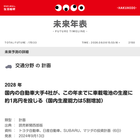
TOTAL FUTURE :
17033
TIME :
2026.08.08 15:53:16 >
2150
未来予測の詳細
交通分野
計画
の
2028 年
国内の自動車大手4社が、この年までに車載電池の生産に
約1兆円を投じる（国内生産能力は5割増加）
類型 ：
計画
出典 ：
読売新聞西部版
資料 ：
トヨタ自動車、日産自動車、SUBARU、マツダの投資計画（6日）
発表 ：
2024年9月13日