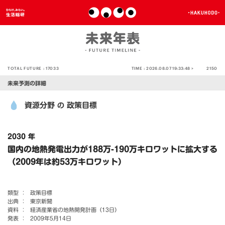
TOTAL FUTURE :
17033
TIME :
2026.08.07 19:33:48 >
2150
未来予測の詳細
資源分野
政策目標
の
2030 年
国内の地熱発電出力が188万-190万キロワットに拡大する
（2009年は約53万キロワット）
類型 ：
政策目標
出典 ：
東京新聞
資料 ：
経済産業省の地熱開発計画（13日）
発表 ：
2009年5月14日