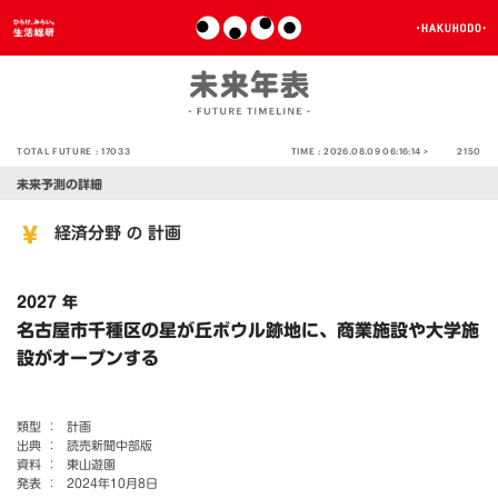
TOTAL FUTURE :
17033
TIME :
2026.08.09 06:16:14 >
2150
未来予測の詳細
経済分野
計画
の
2027 年
名古屋市千種区の星が丘ボウル跡地に、商業施設や大学施
設がオープンする
類型 ：
計画
出典 ：
読売新聞中部版
資料 ：
東山遊園
発表 ：
2024年10月8日