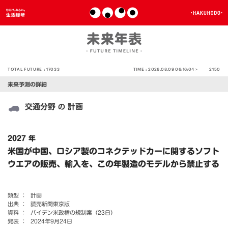
TOTAL FUTURE :
17033
TIME :
2026.08.09 06:16:04 >
2150
未来予測の詳細
交通分野
計画
の
2027 年
米国が中国、ロシア製のコネクテッドカーに関するソフト
ウエアの販売、輸入を、この年製造のモデルから禁止する
類型 ：
計画
出典 ：
読売新聞東京版
資料 ：
バイデン米政権の規制案（23日）
発表 ：
2024年9月24日