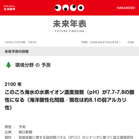
TOTAL FUTURE :
17033
TIME :
2026.08.07 20:22:52 >
2150
未来予測の詳細
環境分野
予測
の
2100 年
このころ海水の水素イオン濃度指数（pH）が7.7-7.8の酸
性になる（海洋酸性化問題／現在は約8.1の弱アルカリ
性）
類型 ：
予測
出典 ：
朝日新聞
資料 ：
気候変動に関する政府間パネル（IPCC）のシナリオに基づく国立環境研究