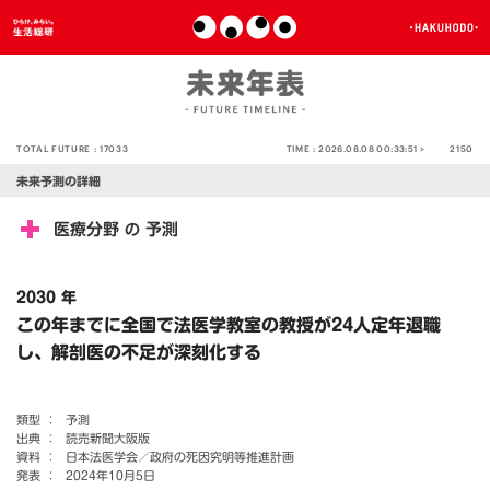
TOTAL FUTURE :
17033
TIME :
2026.08.08 00:33:51 >
2150
未来予測の詳細
医療分野
予測
の
2030 年
この年までに全国で法医学教室の教授が24人定年退職
し、解剖医の不足が深刻化する
類型 ：
予測
出典 ：
読売新聞大阪版
資料 ：
日本法医学会／政府の死因究明等推進計画
発表 ：
2024年10月5日