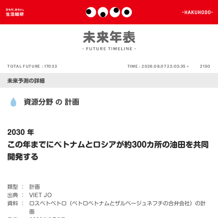
TOTAL FUTURE :
17033
TIME :
2026.08.07 22:03:35 >
2150
未来予測の詳細
資源分野
計画
の
2030 年
この年までにベトナムとロシアが約300カ所の油田を共同
開発する
類型 ：
計画
出典 ：
VIET JO
資料 ：
ロスベトペトロ（ペトロベトナムとザルベージュネフチの合弁会社）の計
画