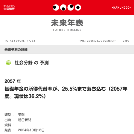
TOTAL FUTURE :
17033
TIME :
2026.08.09 02:28:13 >
2150
未来予測の詳細
社会分野
予測
の
2057 年
基礎年金の所得代替率が、25.5％まで落ち込む（2057年
度。現状は36.2％）
類型 ：
予測
出典 ：
朝日新聞
資料 ：
―
発表 ：
2024年10月18日