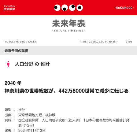
TOTAL FUTURE :
17033
TIME :
2026.08.07 14:49:26 >
2150
未来予測の詳細
人口分野
推計
の
2040 年
神奈川県の世帯総数が、442万8000世帯で減少に転じる
類型 ：
推計
出典 ：
東京新聞地方版／横神版
資料 ：
国立社会保障・人口問題研究所（社人研）「日本の世帯数の将来推計」発
表（12日）
発表 ：
2024年11月13日