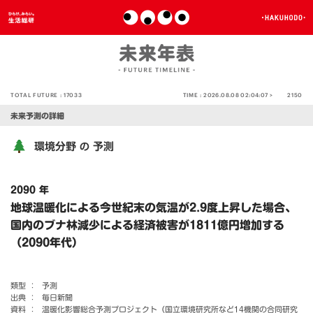
TOTAL FUTURE :
17033
TIME :
2026.08.08 02:04:07 >
2150
未来予測の詳細
環境分野
予測
の
2090 年
地球温暖化による今世紀末の気温が2.9度上昇した場合、
国内のブナ林減少による経済被害が1811億円増加する
（2090年代）
類型 ：
予測
出典 ：
毎日新聞
資料 ：
温暖化影響総合予測プロジェクト（国立環境研究所など14機関の合同研究