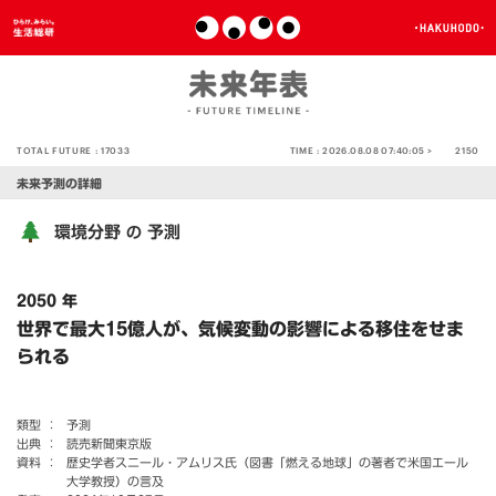
TOTAL FUTURE :
17033
TIME :
2026.08.08 07:40:05 >
2150
未来予測の詳細
環境分野
予測
の
2050 年
世界で最大15億人が、気候変動の影響による移住をせま
られる
類型 ：
予測
出典 ：
読売新聞東京版
資料 ：
歴史学者スニール・アムリス氏（図書「燃える地球」の著者で米国エール
大学教授）の言及