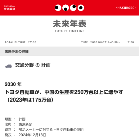
TOTAL FUTURE :
17033
TIME :
2026.08.07 14:40:58 >
2150
未来予測の詳細
交通分野
計画
の
2030 年
トヨタ自動車が、中国の生産を250万台以上に増やす
（2023年は175万台）
類型 ：
計画
出典 ：
東京新聞
資料 ：
部品メーカーに対するトヨタ自動車の説明
発表 ：
2024年12月18日