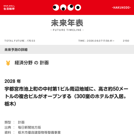
TOTAL FUTURE :
17033
TIME :
2026.08.07 17:58:41 >
2150
未来予測の詳細
経済分野
計画
の
2028 年
宇都宮市池上町の中村第1ビル周辺地域に、高さ約50メー
トルの複合ビルがオープンする（300室のホテルが入居。
栃木）
類型 ：
計画
出典 ：
毎日新聞地方版
資料 ：
栃木市優良建築物等整備事業