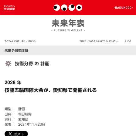
TOTAL FUTURE :
17033
TIME :
2026.08.07 20:27:45 >
2150
未来予測の詳細
技術分野
計画
の
2028 年
技能五輪国際大会が、愛知県で開催される
類型 ：
計画
出典 ：
朝日新聞
資料 ：
愛知県
発表 ：
2024年11月23日