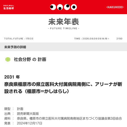
TOTAL FUTURE :
17033
TIME :
2026.08.08 09:14:19 >
2150
未来予測の詳細
社会分野
計画
の
2031 年
奈良県橿原市の県立医科大付属病院南側に、アリーナが新
設される（橿原市=かしはらし）
類型 ：
計画
出典 ：
読売新聞大阪版
資料 ：
奈良県、橿原市の県立医科大付属病院南側地区まちづくり協議会第3回会合
発表 ：
2024年12月17日