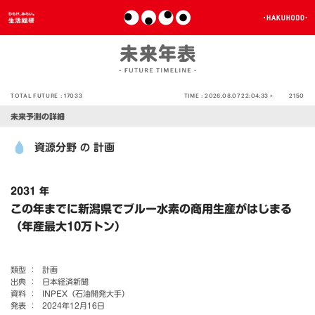
TOTAL FUTURE :
17033
TIME :
2026.08.07 22:04:33 >
2150
未来予測の詳細
資源分野
計画
の
2031 年
この年までに新潟県でブルー水素の商用生産がはじまる
（年産最大10万トン）
類型 ：
計画
出典 ：
日本経済新聞
資料 ：
INPEX（石油開発大手）
発表 ：
2024年12月16日