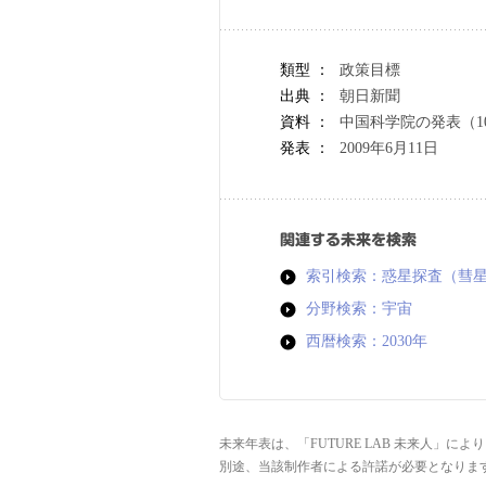
類型 ：
政策目標
出典 ：
朝日新聞
資料 ：
中国科学院の発表（1
発表 ：
2009年6月11日
関連する未来を検索
索引検索：惑星探査（彗
分野検索：宇宙
西暦検索：2030年
未来年表は、「FUTURE LAB 未来人」
別途、当該制作者による許諾が必要となりま