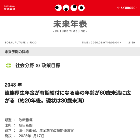
TOTAL FUTURE :
17033
TIME :
2026.08.07 16:09:04 >
2150
未来予測の詳細
社会分野
政策目標
の
2048 年
遺族厚生年金が有期給付になる妻の年齢が60歳未満に広
がる（約20年後。現状は30歳未満）
類型 ：
政策目標
出典 ：
朝日新聞
資料 ：
厚生労働省、年金制度改革関連法案
発表 ：
2025年1月17日