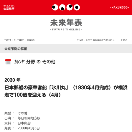
TOTAL FUTURE :
17033
TIME :
2026.08.08 07:39:30 >
2150
未来予測の詳細
ｶﾚﾝﾀﾞ分野
その他
の
2030 年
日本郵船の豪華客船「氷川丸」（1930年4月完成）が横浜
港で100歳を迎える（4月）
類型 ：
その他
出典 ：
毎日新聞地方版
資料 ：
日本郵船
発表 ：
2009年6月5日