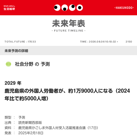
TOTAL FUTURE :
17033
TIME :
2026.08.06 10:10:32 >
2150
未来予測の詳細
社会分野
予測
の
2029 年
鹿児島県の外国人労働者が、約1万9000人になる（2024
年比で約5000人増）
類型 ：
予測
出典 ：
読売新聞西部版
資料 ：
鹿児島県かごしま外国人材受入活躍推進会議（17日）
発表 ：
2025年2月18日