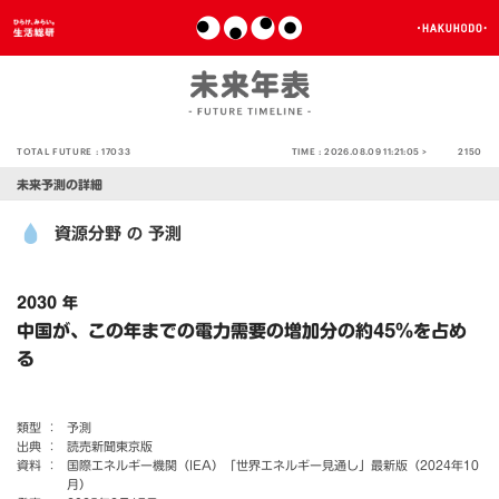
TOTAL FUTURE :
17033
TIME :
2026.08.09 11:21:05 >
2150
未来予測の詳細
資源分野
予測
の
2030 年
中国が、この年までの電力需要の増加分の約45％を占め
る
類型 ：
予測
出典 ：
読売新聞東京版
資料 ：
国際エネルギー機関（IEA）「世界エネルギー見通し」最新版（2024年10
月）