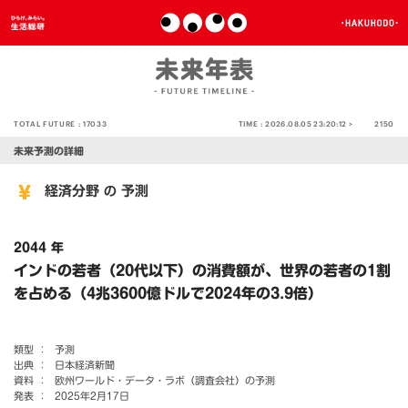
TOTAL FUTURE :
17033
TIME :
2026.08.05 23:20:12 >
2150
未来予測の詳細
経済分野
予測
の
2044 年
インドの若者（20代以下）の消費額が、世界の若者の1割
を占める（4兆3600億ドルで2024年の3.9倍）
類型 ：
予測
出典 ：
日本経済新聞
資料 ：
欧州ワールド・データ・ラボ（調査会社）の予測
発表 ：
2025年2月17日