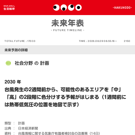
TOTAL FUTURE :
17033
TIME :
2026.08.09 08:55:16 >
2150
未来予測の詳細
社会分野
計画
の
2030 年
台風発生の2週間前から、可能性のあるエリアを「中」
「高」の2段階に色分けする予報がはじまる（1週間前に
は熱帯低気圧の位置を地図で示す）
類型 ：
計画
出典 ：
日本経済新聞
資料 ：
台風情報に関する気象庁有識者検討会の改善策（14日）