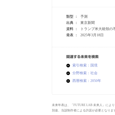
類型 ：
予測
出典 ：
東京新聞
資料 ：
トランプ米大統領の
発表 ：
2025年3月18日
関連する未来を検索
索引検索：国境
分野検索：社会
西暦検索：2050年
未来年表は、「FUTURE LAB 未来人」
別途、当該制作者による許諾が必要となりま