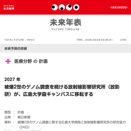
TOTAL FUTURE :
17033
TIME :
2026.08.08 08:06:41 >
2150
未来予測の詳細
医療分野
計画
の
2027 年
被爆2世のゲノム調査を続ける放射線影響研究所（放影
研）が、広島大学霞キャンパスに移転する
類型 ：
計画
出典 ：
朝日新聞
資料 ：
被爆2世のゲノム調査に関する広島大学病院と放射線影響研究所の研究協力
（24日）