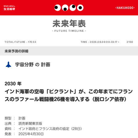
TOTAL FUTURE :
17033
TIME :
2026.08.09 00:33:17 >
2150
未来予測の詳細
宇宙分野
計画
の
2030 年
インド海軍の空母「ビクラント」が、この年までにフラン
スのラファール戦闘機26機を導入する（脱ロシア依存）
類型 ：
計画
出典 ：
読売新聞東京版
資料 ：
インド政府とフランス政府の協定（28日）
発表 ：
2025年4月30日